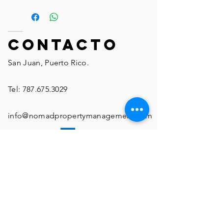
ContactO
San Juan, Puerto Rico.
Tel:
787.675.3029
info@nomadpropertymanagement.com
Creado por DigitalB© 2020